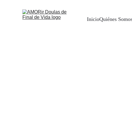
Inicio
Quiénes Somo
En AMORir, contamos con