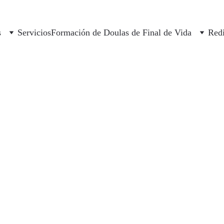
s
Servicios
Formación de Doulas de Final de Vida
Redi
Nuestro Equipo
 un equipo dedicado de personas apasionadas y comprometid